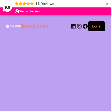
×
13
Reviews
9,8
LinkedIn
Instagram
Facebook
BoxofJapan
Login