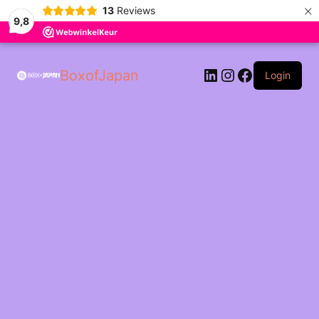
×
13
Reviews
9,8
LinkedIn
Instagram
Facebook
BoxofJapan
Login